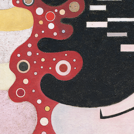
vielfältigen Ausprägungen.
Im Zentrum dieser Ausstellung m
Neuerwerbungen von: Carmen Her
Rothko. Umringt von weiteren Ge
Sammlung veranschaulichen sie dr
Abstraktion – das Lösen vom Geg
und die Farbfeldmalerei. Mit ihre
Künstlerpersönlichkeiten ausserde
globale Bewegung war und noch 