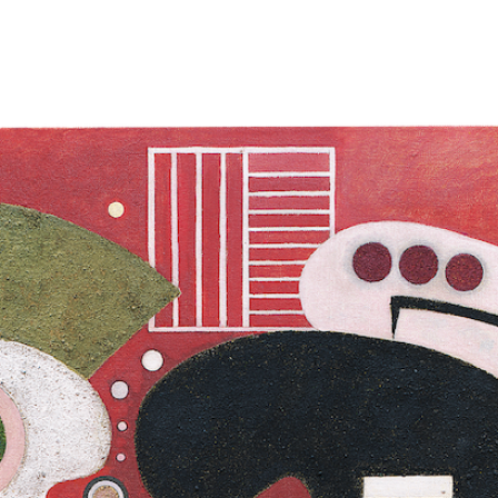
Zu Beginn des 20. Jahrhunderts e
eine neue Bildsprache: Sie sollte 
sondern radikal modern sowie wel
Technik und Fortschritt, aber au
y
wurden zu Triebfedern für eine Ku
Formen reduziert war. Bis heute fa