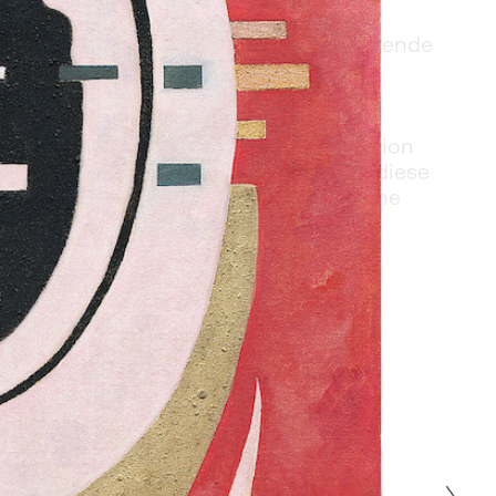
it rund 60 Werken stehen drei bedeutende 
rera, Wassily Kandinsky und Mark 
mälden und Skulpturen der eigenen 
ei unterschiedliche Spielarten der 
enstand, die geometrische Konstruktion 
n transnationalen Biografien belegen diese 
m, dass die Abstraktion von jeher eine 
immer ist.