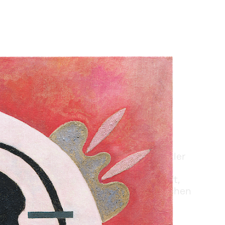
ntwickelten Künstlerinnen und Künstler 
nicht mehr das Sichtbare abbilden, 
tweit verständlich sein. Wissenschaft, 
ch die Suche nach dem Geistig-Seelischen 
nst, die ganz auf Linien, Farben und 
sziniert uns die Abstraktion in ihren 