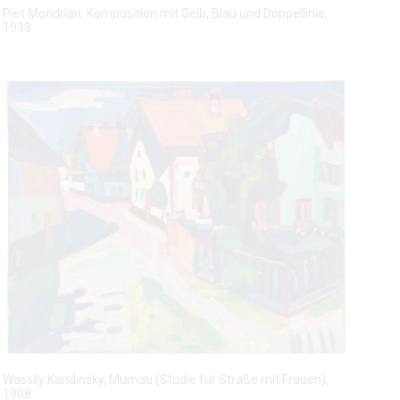
I
Piet Mondrian, Komposition mit Gelb, Blau und Doppellinie,
m
1933
V
o
l
l
b
i
l
d
m
o
d
u
s
a
n
z
I
e
Wassily Kandinsky, Murnau (Studie für Straße mit Frauen),
m
i
1908