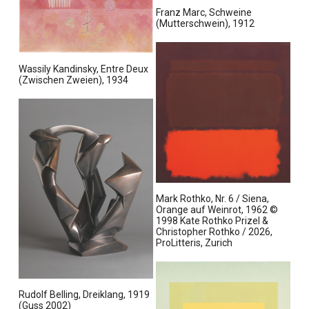
I
d
n
Franz Marc, Schweine
m
u
z
(Mutterschwein), 1912
V
s
e
o
a
i
I
l
n
g
Wassily Kandinsky, Entre Deux
m
l
z
e
(Zwischen Zweien), 1934
V
b
e
n
o
i
i
l
l
g
l
d
e
b
m
n
i
o
l
d
I
d
u
Mark Rothko, Nr. 6 / Siena,
m
m
s
Orange auf Weinrot, 1962 ©
V
o
a
1998 Kate Rothko Prizel &
o
Christopher Rothko / 2026,
d
n
ProLitteris, Zurich
l
u
z
l
s
e
b
a
i
I
i
n
g
Rudolf Belling, Dreiklang, 1919
m
l
z
e
(Guss 2002)