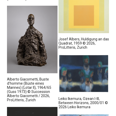
V
d
e
n
o
m
i
l
o
g
l
d
e
b
u
n
i
s
l
I
a
Josef Albers, Huldigung an das
d
m
n
Quadrat, 1959 © 2026,
m
V
z
ProLitteris, Zurich
o
o
e
d
l
i
u
l
g
s
b
e
a
i
n
I
n
l
Alberto Giacometti, Buste
m
z
d’homme (Büste eines
d
V
Mannes) (Lotar II), 1964/65
e
m
o
(Guss 1973) © Succession
i
I
o
Alberto Giacometti / 2026,
l
Leiko Ikemura, Ozean I-III,
g
m
ProLitteris, Zurich
d
l
Between Horizons, 2000/01 ©
e
V
u
2026 Leiko Ikemura
b
n
o
s
i