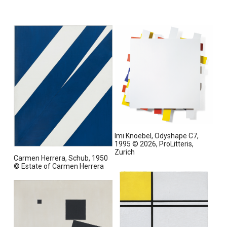
I
Imi Knoebel, Odyshape C7,
m
1995 © 2026, ProLitteris,
V
I
Zurich
Carmen Herrera, Schub, 1950
o
m
© Estate of Carmen Herrera
l
V
l
o
b
l
i
l
l
b
d
i