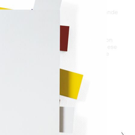
it rund 60 Werken stehen drei bedeutende 
rera, Wassily Kandinsky und Mark 
mälden und Skulpturen der eigenen 
ei unterschiedliche Spielarten der 
enstand, die geometrische Konstruktion 
n transnationalen Biografien belegen diese 
m, dass die Abstraktion von jeher eine 
immer ist.