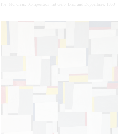
I
Piet Mondrian, Komposition mit Gelb, Blau und Doppellinie, 1933
m
V
o
l
l
b
i
l
d
m
o
d
u
s
a
n
z
e
i