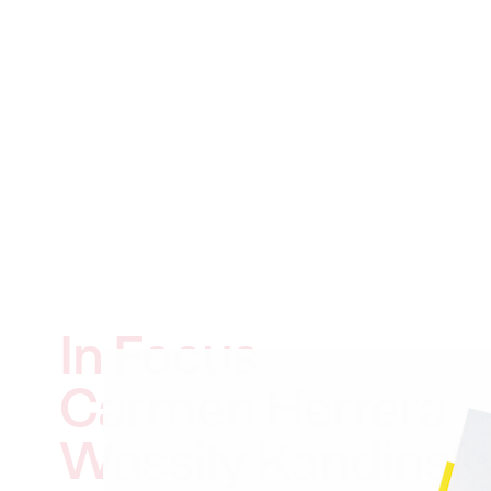
In Focus
Carmen Herrera
Wassily Kandinsk