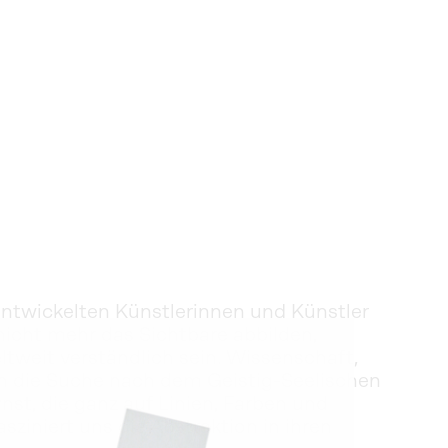
ntwickelten Künstlerinnen und Künstler 
nicht mehr das Sichtbare abbilden, 
tweit verständlich sein. Wissenschaft, 
ch die Suche nach dem Geistig-Seelischen 
nst, die ganz auf Linien, Farben und 
sziniert uns die Abstraktion in ihren 