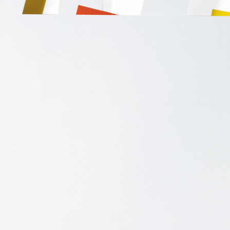
vielfältigen Ausprägungen.
Im Zentrum dieser Ausstellung m
Neuerwerbungen von: Carmen Her
Rothko. Umringt von weiteren Ge
Sammlung veranschaulichen sie dr
Abstraktion – das Lösen vom Geg
und die Farbfeldmalerei. Mit ihre
Künstlerpersönlichkeiten ausserde
globale Bewegung war und noch 