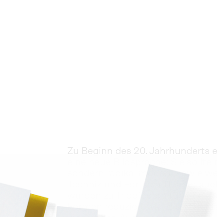
Zu Beginn des 20. Jahrhunderts e
eine neue Bildsprache: Sie sollte 
sondern radikal modern sowie wel
Technik und Fortschritt, aber au
y
wurden zu Triebfedern für eine Ku
Formen reduziert war. Bis heute fa