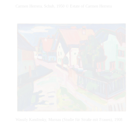
I
Carmen Herrera, Schub, 1950 © Estate of Carmen Herrera
m
V
o
l
l
b
i
l
d
m
o
d
u
s
a
n
z
I
Wassily Kandinsky, Murnau (Studie für Straße mit Frauen), 1908
e
m
i