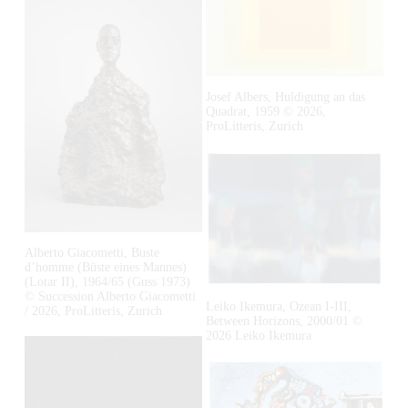
o
i
o
l
g
d
l
e
u
b
n
s
i
I
a
l
Josef Albers, Huldigung an das
m
n
Quadrat, 1959 © 2026,
d
V
z
ProLitteris, Zurich
m
o
e
o
l
i
d
l
g
u
b
e
s
i
n
a
l
I
n
Alberto Giacometti, Buste
d
m
z
d’homme (Büste eines Mannes)
m
V
(Lotar II), 1964/65 (Guss 1973)
e
I
o
o
© Succession Alberto Giacometti
i
Leiko Ikemura, Ozean I-III,
m
/ 2026, ProLitteris, Zurich
d
l
Between Horizons, 2000/01 ©
g
V
u
l
2026 Leiko Ikemura
e
o
s
b
n
l
a
i
l
n
l