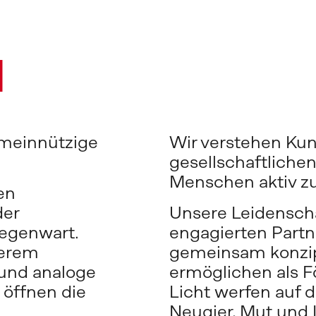
d
emeinnützige 
Wir verstehen Kun
gesellschaftlichen
Menschen aktiv z
n 
er 
Unsere Leidenschaf
egenwart. 
engagierten Partne
erem 
gemeinsam konzipi
nd analoge 
ermöglichen als F
öffnen die 
Licht werfen auf d
Neugier, Mut und 