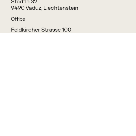
Städtle 32
9490 Vaduz, Liechtenstein
Office
Feldkircher Strasse 100
9494 Schaan, Liechtenstein
info@haf.li
Melden Sie sich an, um Neuigkeiten und 
Updates zu erhalten.