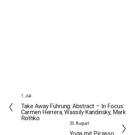
Z
1. Juli
u
Take Away Führung: Abstract – In Focus:
r
Carmen Herrera, Wassily Kandinsky, Mark
ü
Rothko
c
W
20. August
k
e
Yoga mit Picasso