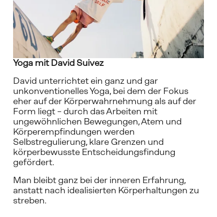
l
b
i
l
d
m
Yoga mit David Suivez
o
d
David unterrichtet ein ganz und gar 
u
unkonventionelles Yoga, bei dem der Fokus 
s
eher auf der Körperwahrnehmung als auf der 
a
Form liegt – durch das Arbeiten mit 
n
ungewöhnlichen Bewegungen, Atem und 
z
Körperempfindungen werden 
e
Selbstregulierung, klare Grenzen und 
i
körperbewusste Entscheidungsfindung 
g
gefördert.
e
n
Man bleibt ganz bei der inneren Erfahrung, 
anstatt nach idealisierten Körperhaltungen zu 
streben.