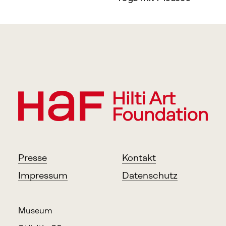
i
t
e
r
Presse
Kontakt
Impressum
Datenschutz
Museum