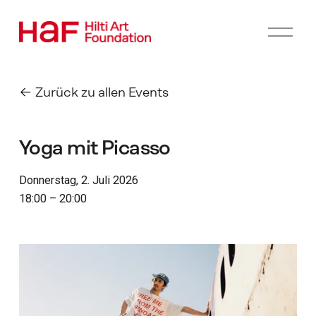
M
e
n
ü
ö
Zurück zu allen Events
f
f
n
Yoga mit Picasso
e
n
Donnerstag, 2. Juli 2026
18:00
20:00
I
m
V
o
l