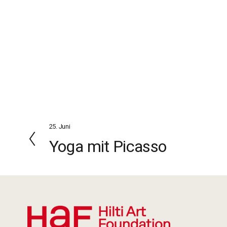
25. Juni
Z
u
Yoga mit Picasso
r
ü
c
k