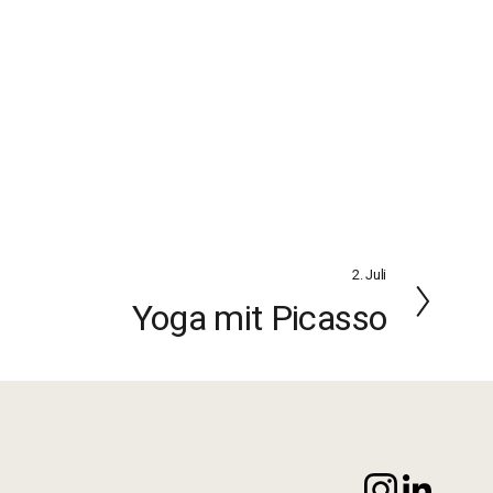
2. Juli
W
e
Yoga mit Picasso
i
t
e
r