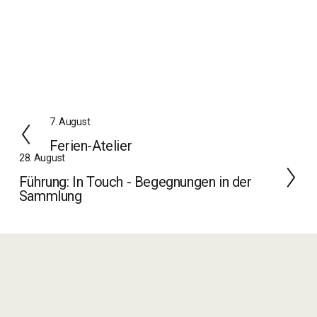
Z
7. August
u
Ferien-Atelier
r
W
28. August
ü
e
Führung: In Touch - Begegnungen in der
c
i
Sammlung
k
t
e
r