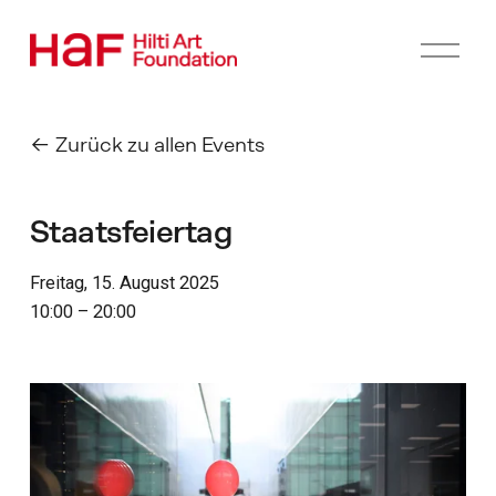
M
e
n
ü
ö
Zurück zu allen Events
f
f
n
Staatsfeiertag
e
n
Freitag, 15. August 2025
10:00
20:00