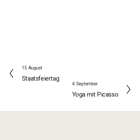
Z
15. August
u
Staatsfeiertag
r
W
4. September
ü
e
Yoga mit Picasso
c
i
k
t
e
r