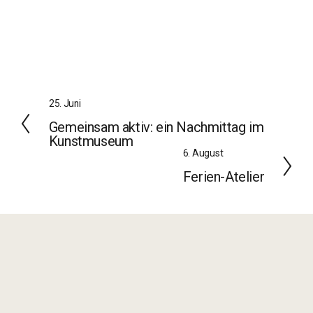
Z
25. Juni
u
Gemeinsam aktiv: ein Nachmittag im
r
Kunstmuseum
ü
W
6. August
c
e
Ferien-Atelier
k
i
t
e
r