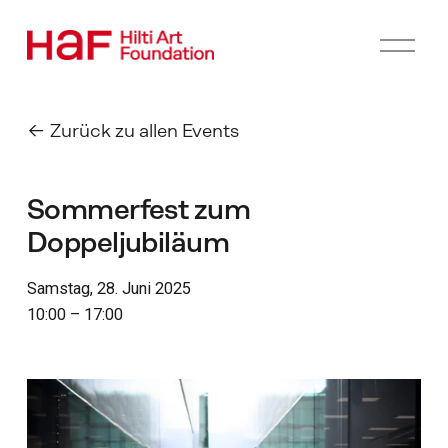
M
e
n
ü
ö
Zurück zu allen Events
f
f
n
Sommerfest zum
e
n
Doppeljubiläum
Samstag, 28. Juni 2025
10:00
17:00