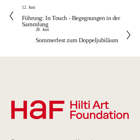
Z
12. Juni
u
Führung: In Touch - Begegnungen in der
r
Sammlung
ü
W
28. Juni
c
e
Sommerfest zum Doppeljubiläum
k
i
t
e
r