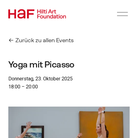
M
e
n
ü
ö
Zurück zu allen Events
f
f
n
Yoga mit Picasso
e
n
Donnerstag, 23. Oktober 2025
18:00
20:00
I
m
V
o
l