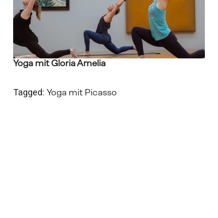
l
b
i
l
d
m
Yoga mit Gloria Amelia
o
d
u
Tagged:
Yoga mit Picasso
s
a
n
z
e
i
g
e
n