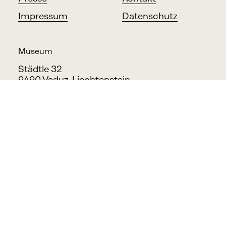
Impressum
Datenschutz
Museum
Städtle 32
9490 Vaduz, Liechtenstein
Office
Feldkircher Strasse 100
9494 Schaan, Liechtenstein
info@haf.li
Melden Sie sich an, um Neuigkeiten und 