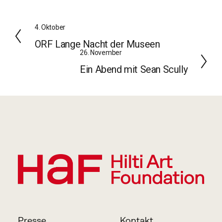
Z
4. Oktober
u
ORF Lange Nacht der Museen
r
W
26. November
ü
e
Ein Abend mit Sean Scully
c
i
k
t
e
r
Presse
Kontakt