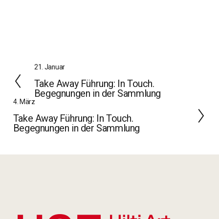
Z
21. Januar
u
Take Away Führung: In Touch.
r
Begegnungen in der Sammlung
ü
W
4. März
c
e
Take Away Führung: In Touch.
k
i
Begegnungen in der Sammlung
t
e
r