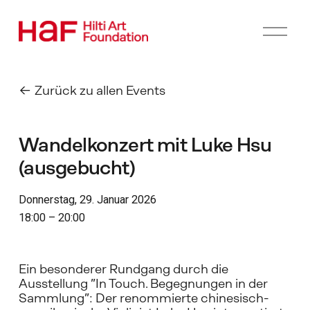
M
e
n
ü
ö
Zurück zu allen Events
f
f
n
Wandelkonzert mit Luke Hsu
e
n
(ausgebucht)
Donnerstag, 29. Januar 2026
18:00
20:00
Ein besonderer Rundgang durch die 
Ausstellung ”In Touch. Begegnungen in der 
Sammlung”: Der renommierte chinesisch-