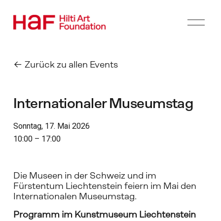
M
e
n
ü
ö
Zurück zu allen Events
f
f
n
Internationaler Museumstag
e
n
Sonntag, 17. Mai 2026
10:00
17:00
Die Museen in der Schweiz und im 
Fürstentum Liechtenstein feiern im Mai den 
Internationalen Museumstag.
Programm im Kunstmuseum Liechtenstein 