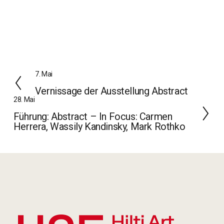
Z
7. Mai
u
Vernissage der Ausstellung Abstract
r
W
28. Mai
ü
e
Führung: Abstract – In Focus: Carmen
c
i
Herrera, Wassily Kandinsky, Mark Rothko
k
t
e
r